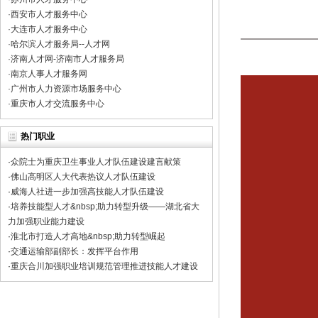
国职网在中华工商时报的登报声明，请避免上当受骗 [2022-04-07 00:00:
·
西安市人才服务中心
·
大连市人才服务中心
关于国职网证书有效期的公告 [2023-04-12 00:00:00]
·
哈尔滨人才服务局--人才网
·
济南人才网-济南市人才服务局
关于国职网业务停止的公告 [2023-03-11 00:00:00]
·
南京人事人才服务网
重要声明 [2022-09-07 00:00:00]
·
广州市人力资源市场服务中心
·
重庆市人才交流服务中心
热门职业
·
众院士为重庆卫生事业人才队伍建设建言献策
·
佛山高明区人大代表热议人才队伍建设
·
威海人社进一步加强高技能人才队伍建设
·
培养技能型人才&nbsp;助力转型升级——湖北省大
力加强职业能力建设
·
淮北市打造人才高地&nbsp;助力转型崛起
·
交通运输部副部长：发挥平台作用
·
重庆合川加强职业培训规范管理推进技能人才建设