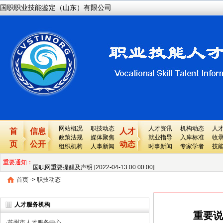
国职职业技能鉴定（山东）有限公司
网站概况
职技动态
人才资讯
机构动态
人
首
信息
人才
政策法规
媒体聚焦
就业指导
入库标准
收
页
公开
动态
组织机构
人事新闻
时事新闻
专家学者
技
重要通知：
国职网重要提醒及声明 [2022-04-13 00:00:00]
首页
->
重要说明---关于国职网最新版证书上的各个栏目的详细解释 [2022-04-08 00
职技动态
关于国职网性质、业务等所有问题的常见问题 [2022-04-08 00:00:00]
人才服务机构
重要说
关于国职网所发证书的重要性 [2022-04-08 00:00:00]
·
苏州市人才服务中心