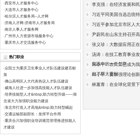
·
西安市人才服务中心
李克强：在经济发展和民
关于国职网所发证书的重要性 [2022-04-08 00:00:00]
·
大连市人才服务中心
习近平同美国当选总统特
·
哈尔滨人才服务局--人才网
国职网在中华工商时报的登报声明，请避免上当受骗 [2022-04-07 00:00:
·
济南人才网-济南市人才服务局
习近平参加北京市区人大
关于国职网证书有效期的公告 [2023-04-12 00:00:00]
·
南京人事人才服务网
尹蔚民在山东主持召开高
·
广州市人力资源市场服务中心
关于国职网业务停止的公告 [2023-03-11 00:00:00]
·
重庆市人才交流服务中心
张义珍：大数据应用正在
汤涛：在技工教育事业发
热门职业
实践中的一个创举
邱小平：农民工已成为我
·
众院士为重庆卫生事业人才队伍建设建言献
出了巨大贡献
邱小平：要加强理论创新
策
·
佛山高明区人大代表热议人才队伍建设
林蕙青：在全球化背景下
·
威海人社进一步加强高技能人才队伍建设
·
培养技能型人才&nbsp;助力转型升级——湖
北省大力加强职业能力建设
·
淮北市打造人才高地&nbsp;助力转型崛起
·
交通运输部副部长：发挥平台作用
·
重庆合川加强职业培训规范管理推进技能人
才建设