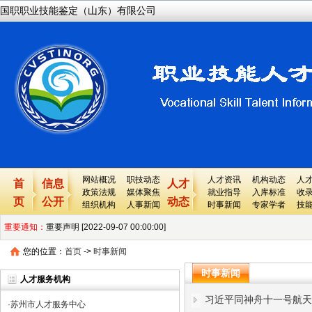
国职职业技能鉴定（山东）有限公司
网站概况
职技动态
人才资讯
机构动态
人
首
信息
人才
政策法规
媒体聚焦
就业指导
入库标准
收
页
公开
动态
组织机构
人事新闻
时事新闻
专家学者
技
重要通知：
重要声明 [2022-09-07 00:00:00]
您的位置：
国职网重要提醒及声明 [2022-04-13 00:00:00]
首页
->
时事新闻
时事新闻
重要说明---关于国职网最新版证书上的各个栏目的详细解释 [2022-04-08 00
人才服务机构
习近平同神舟十一号航天
关于国职网性质、业务等所有问题的常见问题 [2022-04-08 00:00:00]
·
苏州市人才服务中心